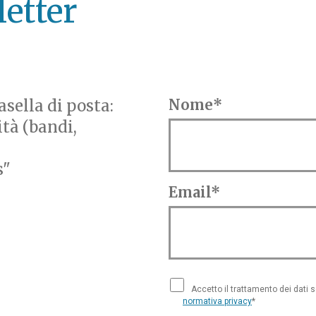
letter
sella di posta:
Nome*
ità (bandi,
s"
Email*
Accetto il trattamento dei dati 
normativa privacy
*