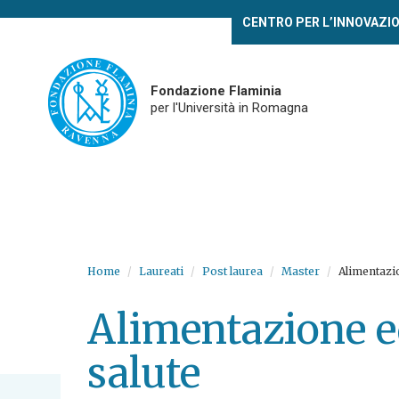
Skip
CENTRO PER L’INNOVAZI
to
main
content
Fondazione Flaminia
per l'Università in Romagna
Home
Laureati
Post laurea
Master
Alimentazio
Alimentazione e
salute