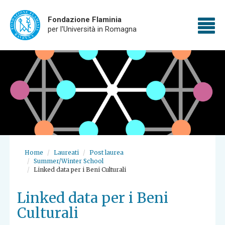
Fondazione Flaminia
To
per l'Università in Romagna
Skip
nav
to
main
content
Home
Laureati
Post laurea
Summer/Winter School
Linked data per i Beni Culturali
Linked data per i Beni
Culturali