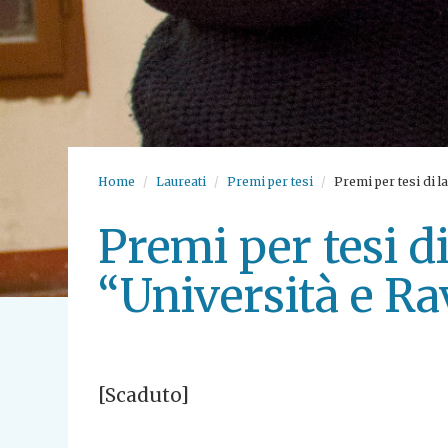
Home
Laureati
Premi per tesi
Premi per tesi di 
Premi per tesi d
“Università e R
[Scaduto]