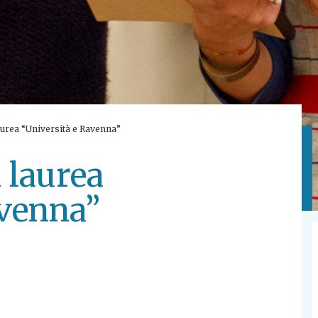
laurea “Università e Ravenna”
i laurea
avenna”