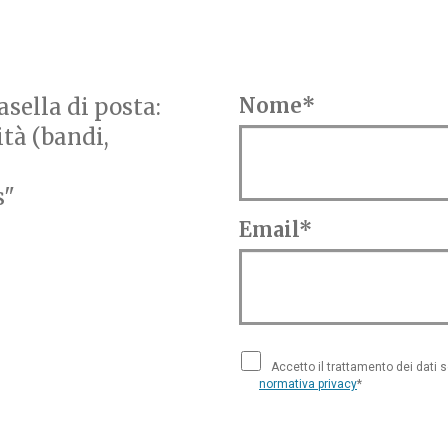
sella di posta:
Nome*
ità (bandi,
s"
Email*
Accetto il trattamento dei dati 
normativa privacy
*