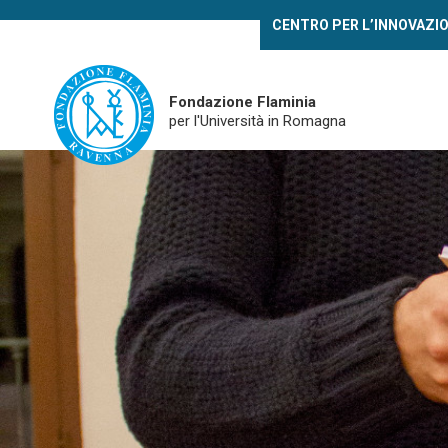
Skip
CENTRO PER L’INNOVAZI
to
main
content
Fondazione Flaminia
per l'Università in Romagna