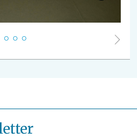
2
3
4
letter