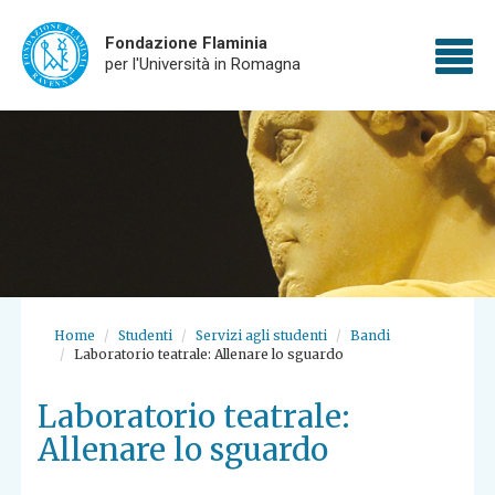
Fondazione Flaminia
To
per l'Università in Romagna
Skip
nav
to
main
content
Home
Studenti
Servizi agli studenti
Bandi
Laboratorio teatrale: Allenare lo sguardo
Laboratorio teatrale:
Allenare lo sguardo