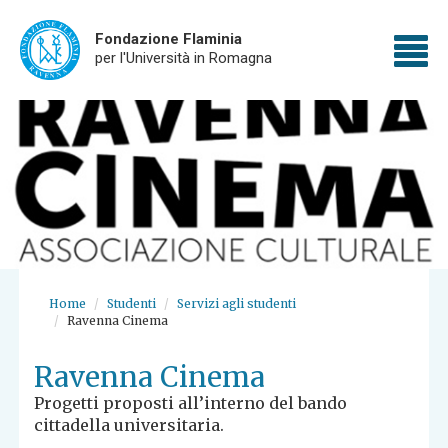
Fondazione Flaminia
To
per l'Università in Romagna
Skip
nav
to
main
content
Home
Studenti
Servizi agli studenti
Ravenna Cinema
Ravenna Cinema
Progetti proposti all’interno del bando
cittadella universitaria.