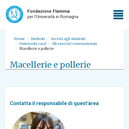
Fondazione Flaminia
To
per l'Università in Romagna
nav
Skip
to
Home
Studenti
Servizi agli studenti
main
University card
Gli esercizi convenzionati
content
Macellerie e pollerie
Macellerie e pollerie
Contatta il responsabile di quest'area