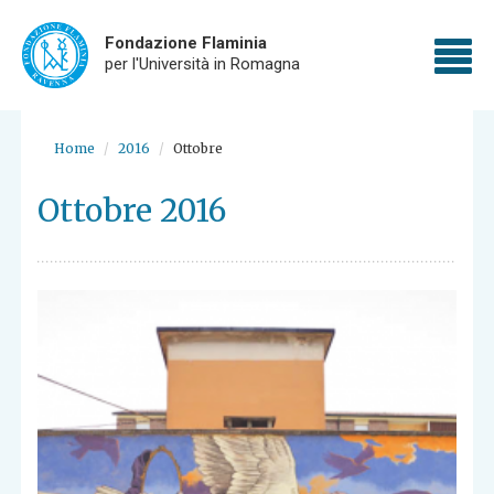
Fondazione Flaminia
To
per l'Università in Romagna
nav
Skip
to
Home
2016
Ottobre
main
content
Ottobre 2016