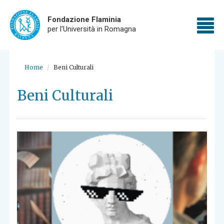
Fondazione Flaminia
To
per l'Università in Romagna
nav
Skip
to
Home
Beni Culturali
main
content
Beni Culturali