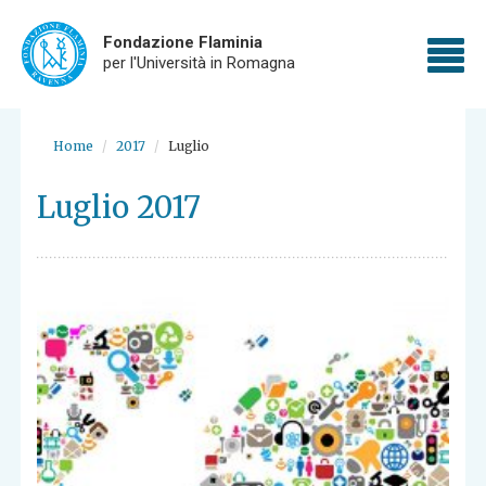
Fondazione Flaminia
To
per l'Università in Romagna
nav
Skip
to
Home
2017
Luglio
main
content
Luglio 2017