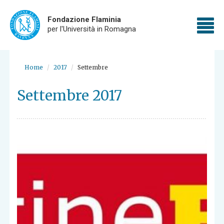
Fondazione Flaminia
To
per l'Università in Romagna
nav
Skip
to
Home
2017
Settembre
main
content
Settembre 2017