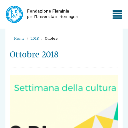
Fondazione Flaminia
To
per l'Università in Romagna
nav
Skip
to
Home
2018
Ottobre
main
content
Ottobre 2018