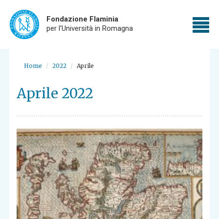
Fondazione Flaminia
To
per l'Università in Romagna
nav
Skip
to
Home
2022
Aprile
main
content
Aprile 2022