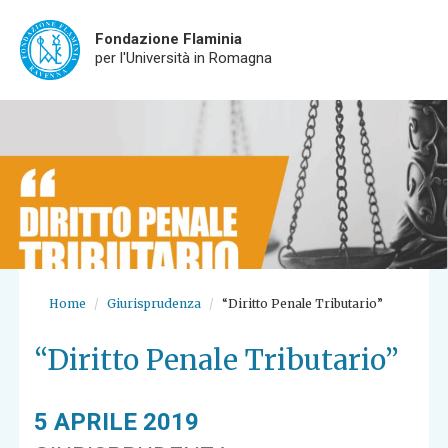
Fondazione Flaminia
per l'Università in Romagna
Skip
to
main
content
Home
Giurisprudenza
“Diritto Penale Tributario”
“Diritto Penale Tributario”
5 APRILE 2019