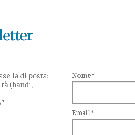
letter
sella di posta:
Nome*
ità (bandi,
s"
Email*