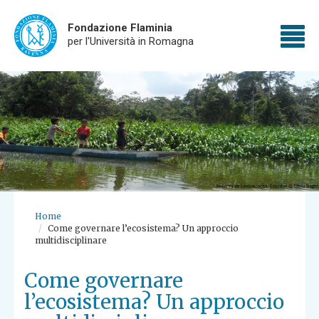
Fondazione Flaminia
To
per l'Università in Romagna
Skip
nav
to
main
content
Home
Come governare l’ecosistema? Un approccio
multidisciplinare
Come governare
l’ecosistema? Un approccio