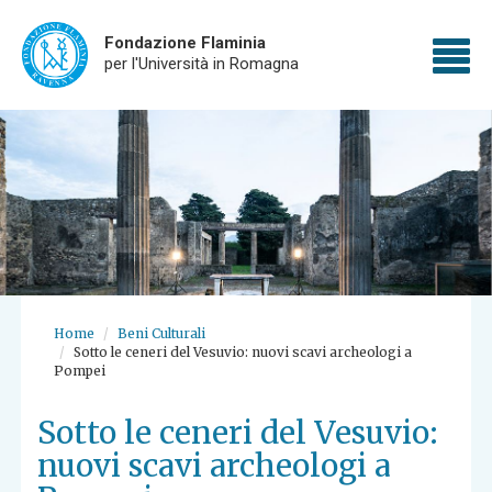
Fondazione Flaminia
To
per l'Università in Romagna
Skip
nav
to
main
content
Home
Beni Culturali
Sotto le ceneri del Vesuvio: nuovi scavi archeologi a
Pompei
Sotto le ceneri del Vesuvio:
nuovi scavi archeologi a