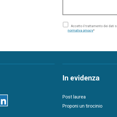
Accetto il trattamento dei dati 
normativa privacy
*
In evidenza
Post laurea
inkedin
Proponi un tirocinio