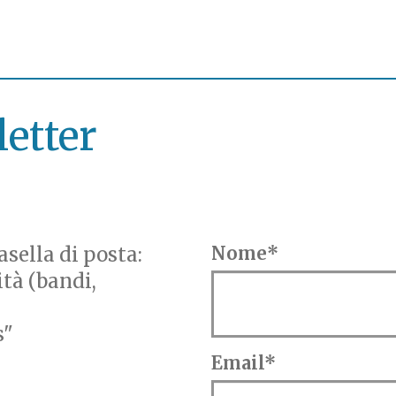
letter
sella di posta:
Nome*
ità (bandi,
s"
Email*