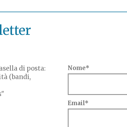
letter
sella di posta:
Nome*
ità (bandi,
s"
Email*