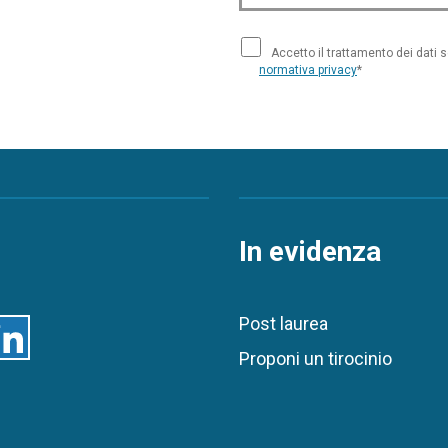
Accetto il trattamento dei dati 
normativa privacy
*
In evidenza
Post laurea
inkedin
Proponi un tirocinio