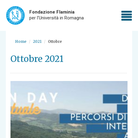
Fondazione Flaminia
To
per l'Università in Romagna
nav
Skip
to
Home
2021
Ottobre
main
content
Ottobre 2021