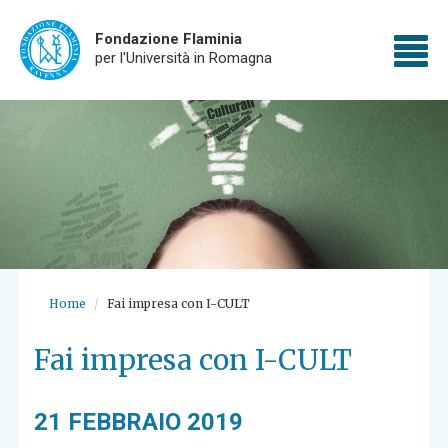
Fondazione Flaminia
To
per l'Università in Romagna
Skip
nav
to
main
content
Home
Fai impresa con I-CULT
Fai impresa con I-CULT
21 FEBBRAIO 2019