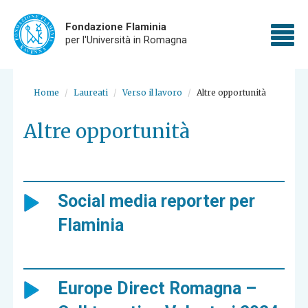
Fondazione Flaminia
To
per l'Università in Romagna
nav
Skip
to
Home
Laureati
Verso il lavoro
Altre opportunità
main
content
Altre opportunità
Social media reporter per
Flaminia
Europe Direct Romagna –