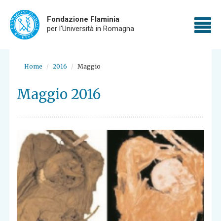
Fondazione Flaminia
To
per l'Università in Romagna
nav
Skip
to
Home
2016
Maggio
main
content
Maggio 2016