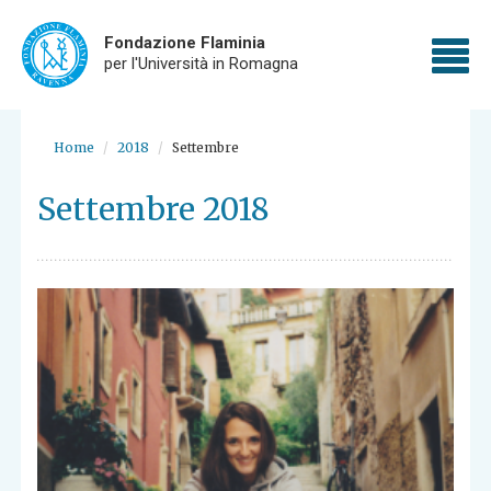
Fondazione Flaminia
To
per l'Università in Romagna
nav
Skip
to
Home
2018
Settembre
main
content
Settembre 2018