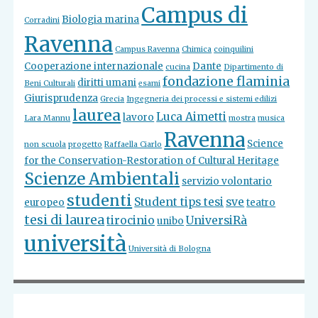
Campus di
Biologia marina
Corradini
Ravenna
Campus Ravenna
Chimica
coinquilini
Cooperazione internazionale
Dante
cucina
Dipartimento di
fondazione flaminia
diritti umani
Beni Culturali
esami
Giurisprudenza
Grecia
Ingegneria dei processi e sistemi edilizi
laurea
Luca Aimetti
lavoro
Lara Mannu
mostra
musica
Ravenna
Science
non scuola
progetto
Raffaella Ciarlo
for the Conservation-Restoration of Cultural Heritage
Scienze Ambientali
servizio volontario
studenti
Student tips tesi
sve
europeo
teatro
tesi di laurea
tirocinio
UniversiRà
unibo
università
Università di Bologna