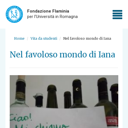
Fondazione Flaminia
To
per l'Università in Romagna
nav
Skip
to
Home
Vita da studenti
Nel favoloso mondo di Iana
main
content
Nel favoloso mondo di Iana