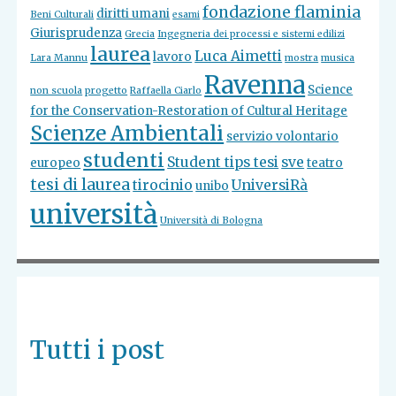
fondazione flaminia
diritti umani
Beni Culturali
esami
Giurisprudenza
Grecia
Ingegneria dei processi e sistemi edilizi
laurea
Luca Aimetti
lavoro
Lara Mannu
mostra
musica
Ravenna
Science
non scuola
progetto
Raffaella Ciarlo
for the Conservation-Restoration of Cultural Heritage
Scienze Ambientali
servizio volontario
studenti
Student tips tesi
sve
europeo
teatro
tesi di laurea
tirocinio
UniversiRà
unibo
università
Università di Bologna
Tutti i post