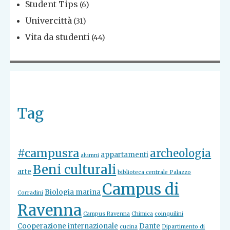
Student Tips
(6)
Univercittà
(31)
Vita da studenti
(44)
Tag
#campusra
archeologia
appartamenti
alumni
Beni culturali
arte
biblioteca centrale Palazzo
Campus di
Biologia marina
Corradini
Ravenna
Campus Ravenna
Chimica
coinquilini
Cooperazione internazionale
Dante
cucina
Dipartimento di