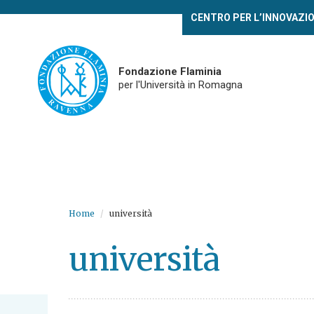
Skip
CENTRO PER L’INNOVAZI
to
main
content
Fondazione Flaminia
per l'Università in Romagna
Home
università
università