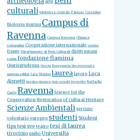
Beni
archeologia
arte
culturali
biblioteca centrale Palazzo Corradini
Campus di
Biologia marina
Ravenna
Campus Ravenna
Chimica
Cooperazione internazionale
coinquilini
cucina
Dante
diritti umani
Dipartimento di Beni Culturali
fondazione flaminia
esami
Giurisprudenza
Grecia
Ingegneria dei processi e
laurea
Luca
lavoro
sistemi edilizi
Lara Mannu
Aimetti
mostra
musica
non scuola
progetto
Raffaella
Ravenna
Science for the
Ciarlo
Conservation-Restoration of Cultural Heritage
Scienze Ambientali
servizio
studenti
Student
volontario europeo
tesi di laurea
tips tesi
sve
teatro
tirocinio
UniversiRà
unibo