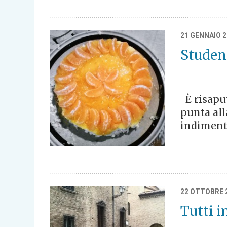
21 GENNAIO 
Student
È risaput
punta all
indimenti
22 OTTOBRE 
Tutti i