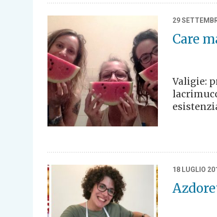
29 SETTEMBR
Care m
Valigie: p
lacrimucc
esistenzi
18 LUGLIO 20
Azdoret