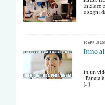
Finito il
iniziare 
e sogni d
10 APRILE 20
Inno al
In un vid
“l’ansia 
[…]