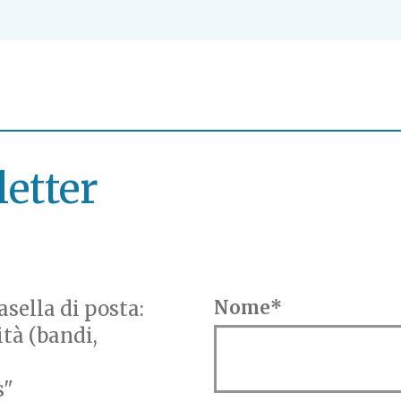
letter
sella di posta:
Nome*
ità (bandi,
s"