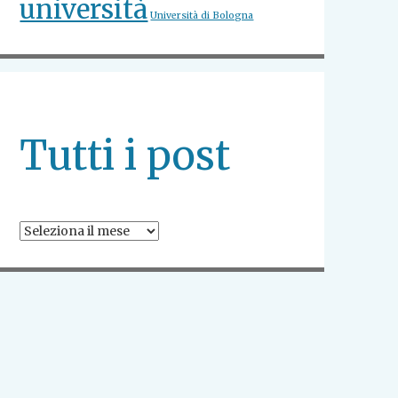
università
Università di Bologna
Tutti i post
Tutti
i
post