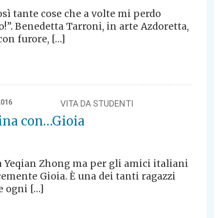
osì tante cose che a volte mi perdo
o!”. Benedetta Tarroni, in arte Azdoretta,
con furore, […]
2016
VITA DA STUDENTI
Cina con…Gioia
 Yeqian Zhong ma per gli amici italiani
emente Gioia. È una dei tanti ragazzi
e ogni […]