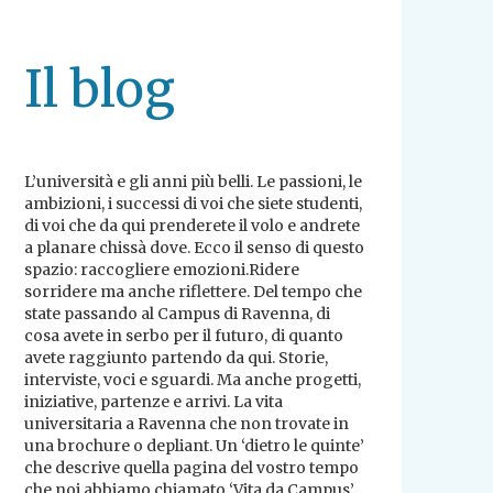
Il blog
L’università e gli anni più belli. Le passioni, le
ambizioni, i successi di voi che siete studenti,
di voi che da qui prenderete il volo e andrete
a planare chissà dove. Ecco il senso di questo
spazio: raccogliere emozioni.Ridere
sorridere ma anche riflettere. Del tempo che
state passando al Campus di Ravenna, di
cosa avete in serbo per il futuro, di quanto
avete raggiunto partendo da qui. Storie,
interviste, voci e sguardi. Ma anche progetti,
iniziative, partenze e arrivi. La vita
universitaria a Ravenna che non trovate in
una brochure o depliant. Un ‘dietro le quinte’
che descrive quella pagina del vostro tempo
che noi abbiamo chiamato ‘Vita da Campus’.