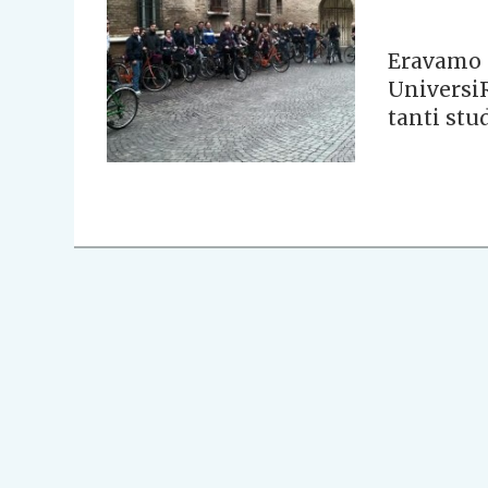
Eravamo 
UniversiR
tanti stud