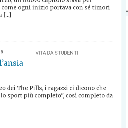
 liceo, un nuovo capitolo stava per
e come ogni inizio portava con sé timori
a […]
18
VITA DA STUDENTI
l’ansia
eo dei The Pills, i ragazzi ci dicono che
è lo sport più completo”, così completo da