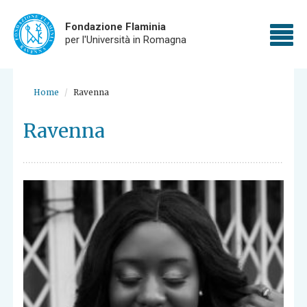
Fondazione Flaminia
To
per l'Università in Romagna
nav
Skip
to
Home
Ravenna
main
content
Ravenna