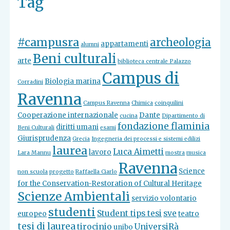
Tag
#campusra
archeologia
appartamenti
alumni
Beni culturali
arte
biblioteca centrale Palazzo
Campus di
Biologia marina
Corradini
Ravenna
Campus Ravenna
Chimica
coinquilini
Cooperazione internazionale
Dante
cucina
Dipartimento di
fondazione flaminia
diritti umani
Beni Culturali
esami
Giurisprudenza
Grecia
Ingegneria dei processi e sistemi edilizi
laurea
Luca Aimetti
lavoro
Lara Mannu
mostra
musica
Ravenna
Science
non scuola
progetto
Raffaella Ciarlo
for the Conservation-Restoration of Cultural Heritage
Scienze Ambientali
servizio volontario
studenti
Student tips tesi
sve
europeo
teatro
tesi di laurea
tirocinio
UniversiRà
unibo