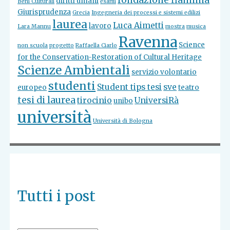
fondazione flaminia
diritti umani
Beni Culturali
esami
Giurisprudenza
Grecia
Ingegneria dei processi e sistemi edilizi
laurea
Luca Aimetti
lavoro
Lara Mannu
mostra
musica
Ravenna
Science
non scuola
progetto
Raffaella Ciarlo
for the Conservation-Restoration of Cultural Heritage
Scienze Ambientali
servizio volontario
studenti
Student tips tesi
sve
europeo
teatro
tesi di laurea
tirocinio
UniversiRà
unibo
università
Università di Bologna
Tutti i post