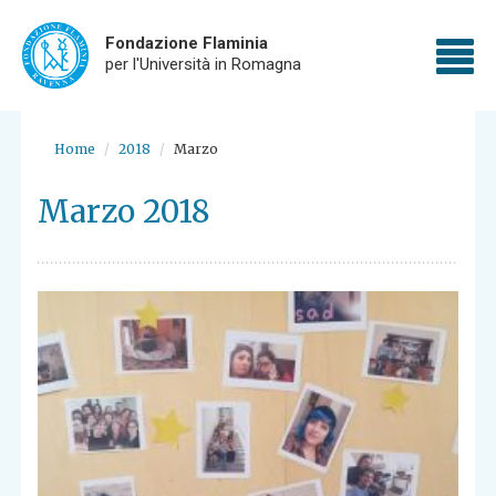
Fondazione Flaminia
To
per l'Università in Romagna
nav
Skip
to
Home
2018
Marzo
main
content
Marzo 2018