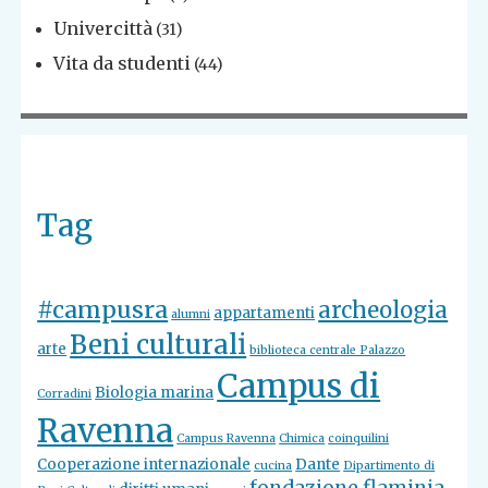
Univercittà
(31)
Vita da studenti
(44)
Tag
#campusra
archeologia
appartamenti
alumni
Beni culturali
arte
biblioteca centrale Palazzo
Campus di
Biologia marina
Corradini
Ravenna
Campus Ravenna
Chimica
coinquilini
Cooperazione internazionale
Dante
cucina
Dipartimento di