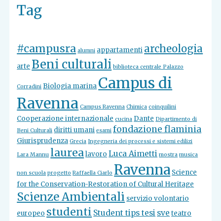
Tag
#campusra
archeologia
appartamenti
alumni
Beni culturali
arte
biblioteca centrale Palazzo
Campus di
Biologia marina
Corradini
Ravenna
Campus Ravenna
Chimica
coinquilini
Cooperazione internazionale
Dante
cucina
Dipartimento di
fondazione flaminia
diritti umani
Beni Culturali
esami
Giurisprudenza
Grecia
Ingegneria dei processi e sistemi edilizi
laurea
Luca Aimetti
lavoro
Lara Mannu
mostra
musica
Ravenna
Science
non scuola
progetto
Raffaella Ciarlo
for the Conservation-Restoration of Cultural Heritage
Scienze Ambientali
servizio volontario
studenti
Student tips tesi
sve
europeo
teatro