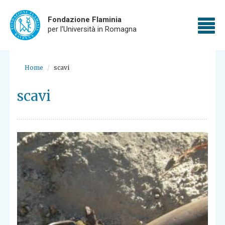
Fondazione Flaminia
To
per l'Università in Romagna
nav
Skip
to
Home
scavi
main
content
scavi