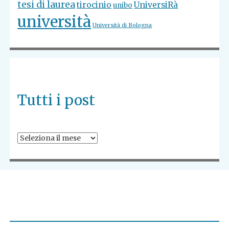
tesi di laurea
tirocinio
UniversiRà
unibo
università
Università di Bologna
Tutti i post
Tutti
i
post