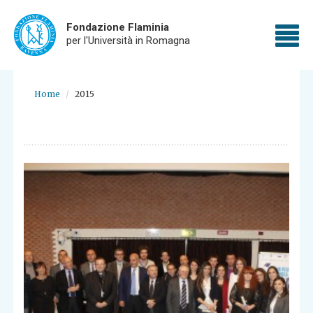
Fondazione Flaminia
To
per l'Università in Romagna
nav
Skip
to
Home
2015
main
content