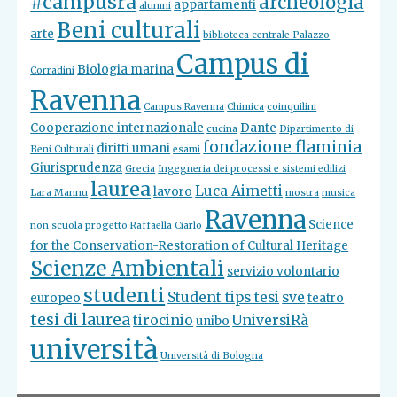
#campusra
archeologia
appartamenti
alumni
Beni culturali
arte
biblioteca centrale Palazzo
Campus di
Biologia marina
Corradini
Ravenna
Campus Ravenna
Chimica
coinquilini
Cooperazione internazionale
Dante
cucina
Dipartimento di
fondazione flaminia
diritti umani
Beni Culturali
esami
Giurisprudenza
Grecia
Ingegneria dei processi e sistemi edilizi
laurea
Luca Aimetti
lavoro
Lara Mannu
mostra
musica
Ravenna
Science
non scuola
progetto
Raffaella Ciarlo
for the Conservation-Restoration of Cultural Heritage
Scienze Ambientali
servizio volontario
studenti
Student tips tesi
sve
europeo
teatro
tesi di laurea
tirocinio
UniversiRà
unibo
università
Università di Bologna