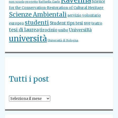
Ravenna
Science
non scuola
progetto
Raffaella Ciarlo
for the Conservation-Restoration of Cultural Heritage
Scienze Ambientali
servizio volontario
studenti
Student tips tesi
sve
europeo
teatro
tesi di laurea
tirocinio
UniversiRà
unibo
università
Università di Bologna
Tutti i post
Tutti
i
post