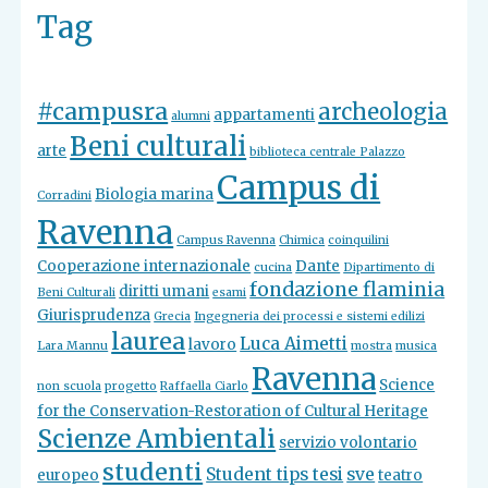
Tag
#campusra
archeologia
appartamenti
alumni
Beni culturali
arte
biblioteca centrale Palazzo
Campus di
Biologia marina
Corradini
Ravenna
Campus Ravenna
Chimica
coinquilini
Cooperazione internazionale
Dante
cucina
Dipartimento di
fondazione flaminia
diritti umani
Beni Culturali
esami
Giurisprudenza
Grecia
Ingegneria dei processi e sistemi edilizi
laurea
Luca Aimetti
lavoro
Lara Mannu
mostra
musica
Ravenna
Science
non scuola
progetto
Raffaella Ciarlo
for the Conservation-Restoration of Cultural Heritage
Scienze Ambientali
servizio volontario
studenti
Student tips tesi
sve
europeo
teatro