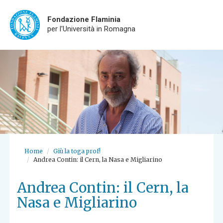
Fondazione Flaminia
per l'Università in Romagna
Skip
to
main
content
Home
Giù la toga prof!
Andrea Contin: il Cern, la Nasa e Migliarino
Andrea Contin: il Cern, la
Nasa e Migliarino