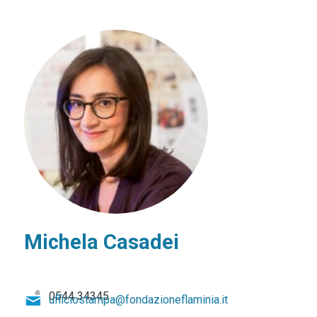
Michela Casadei
0544 34345
ufficiostampa@fondazioneflaminia.it