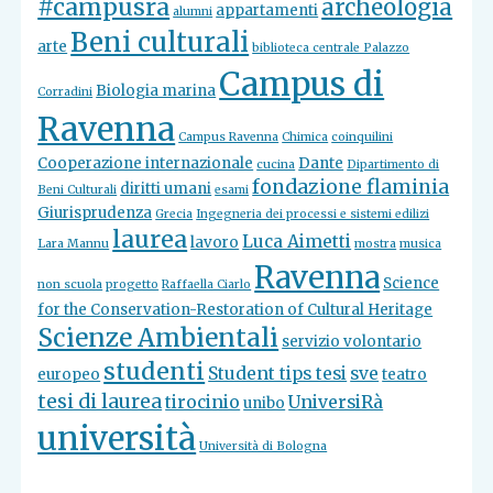
#campusra
archeologia
appartamenti
alumni
Beni culturali
arte
biblioteca centrale Palazzo
Campus di
Biologia marina
Corradini
Ravenna
Campus Ravenna
Chimica
coinquilini
Cooperazione internazionale
Dante
cucina
Dipartimento di
fondazione flaminia
diritti umani
Beni Culturali
esami
Giurisprudenza
Grecia
Ingegneria dei processi e sistemi edilizi
laurea
Luca Aimetti
lavoro
Lara Mannu
mostra
musica
Ravenna
Science
non scuola
progetto
Raffaella Ciarlo
for the Conservation-Restoration of Cultural Heritage
Scienze Ambientali
servizio volontario
studenti
Student tips tesi
sve
europeo
teatro
tesi di laurea
tirocinio
UniversiRà
unibo
università
Università di Bologna